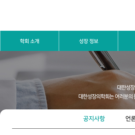
학회 소개
성장 정보
인사말
학회 연혁
학회 정관
임원진 소
성장 기본 이해
진단 검
공지사항
언