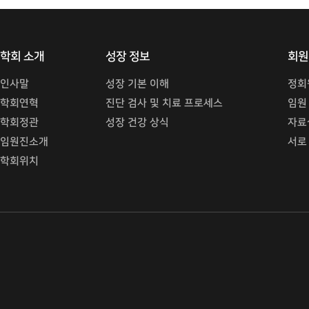
학회 소개
성장 정보
회원
인사말
성장 기본 이해
정회
학회연혁
진단 검사 및 치료 프로세스
임원
학회정관
성장 건강 상식
자료
임원진소개
서로
학회위치