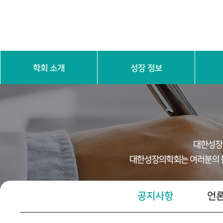
학회 소개
성장 정보
인사말
학회 연혁
학회 정관
임원진 소
성장 기본 이해
진단 검
공지사항
언