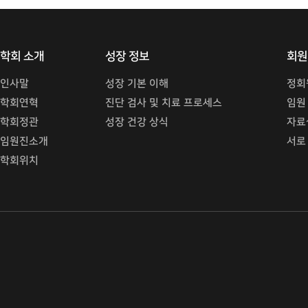
학회 소개
성장 정보
회원
인사말
성장 기본 이해
정회
학회연혁
진단 검사 및 치료 프로세스
임원
학회정관
성장 건강 상식
자료
임원진소개
서로
학회위치