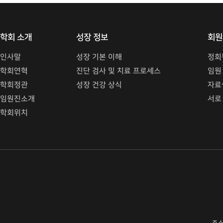
학회 소개
성장 정보
회원
인사말
성장 기본 이해
정회
학회연혁
진단 검사 및 치료 프로세스
임원
학회정관
성장 건강 상식
자료
임원진소개
서로
학회위치