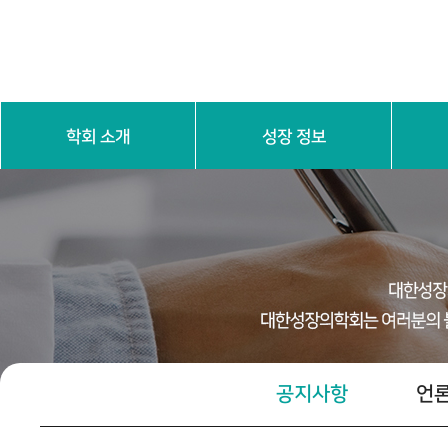
학회 소개
성장 정보
인사말
학회 연혁
학회 정관
임원진 소
성장 기본 이해
진단 검
공지사항
언