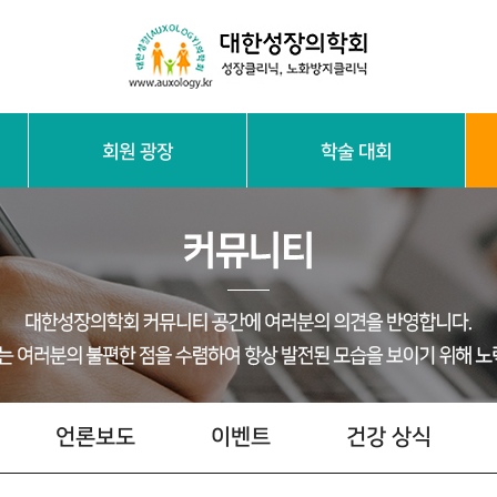
회원 광장
학술 대회
임원진 소개
학회 위치
진단 검사 및 치료 프로세스
성장 건강 상식
정회원 방
임원 방
자료실
서로 묻고 
언론보도
이벤트
건강 상식
학술 대회 안내